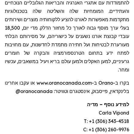
להתמודדות עם אתגרי האנרגיה והבריאות הגלובליים הנוכחיים
והעתידיים. המומחיות שלה והשליטה שלה בטכנולוגיות
מתקדמות מאפשרות לאורנו להציע ללקוחותיה מוצרים ושירותים
בעלי ערך מוסף גבוה לאורך כל מחזור הדלק. מדי יום, 18,500
עובדי קבוצת אורנו נשענים על כישוריהם, על מסירותם הבלתי
מעורערת לבטיחות ועל חתירה מתמדת לחדשנות, עם מחויבות
לפתח ידע בתחום
הטרנספורמציה והבקרה של חומרים
גרעיניים, למען האקלים ולמען עולם בריא ויעיל במשאבים, עכשיו
ומחר.
בקרו ב-Orano ב-www.oranocanada.com או עקבו אחרינו
@oranocanada
בלינקדאין, פייסבוק, אינסטגרם וטוויטר:
מדיה
–
למידע נוסף
Carla Vipond
T: +1 (306) 343-4518
C: +1 (306) 260-9976