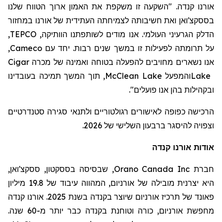
אורנו קנדה. "השקעה זו משקפת את האמון ארוך הטווח שלנו
בססקצ'ואן ואת חשיבותה לצמיחתה העתידית של אורנו במחזור
,
TEPCO
הדלק הגרעיני העולמי. אנו מודים לשותפתנו הוותיקה,
,
Cameco
על תרומתה לפעילות זו במשך שנים רבות. יחד עם
Cigar
אנו נשארים מחויבים להפעלה בטוחה ואמינה של מכרה
, תוך המשך תמיכה בעובדינו
McClean Lake
מפעל
ה
ו
Lake
".
ובקהילות בהן אנו פועלים
הרכישה כפופה לאישורים רגולטוריים ולתנאי סגירה סטנדרטיים
וצפויה להיסגר ברבעון השלישי של 2026.
אודות אורנו קנדה
, שבסיסה בססקטון, ססקצ'ואן,
Orano Canada Inc
חברת
היא יצרנית מובילה של אורניום, המהווה עיבוד של 19.8 מיליון
פאונד של תרכיז אורניום שיוצר בקנדה בשנת 2025. אורנו קנדה
מחפשת אורניום,
כורה
וטוחנת
בקנדה כבר יותר מ-60 שנה.