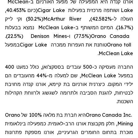
McClean
ב-
אורנו קנדה היא המפעילה של מפעל האורניום
(כיום 40.453%,
Cigar Lake
ושותפה מרכזית בפעילות
Lake
(30.2%) וקי לייק
McArthur River
העולה ל-42.582%),
נמצא בבעלות
McClean Lake
ב-
(16.7%). המיזם המשותף
(22.5%).
Denison Mines
ו-
(77.5%)
Orano Canada
במפעל
Cigar Lake
טוחנת את העפרות ממכרה
Orano toll
.
McClean Lake
החברה מעסיקה כ-500 עובדים בססקצ'ואן, כולל כמעט 400
, שם למעלה מ-44% מהעובדים הם
McClean Lake
במפעל
ילידי המקום
. כיצרנית אורניום בת קיימא, אורנו קנדה מחויבת
לבטיחות, להגנת הסביבה ולתרומה לשגשוג ולרווחת הקהילות
השכנות.
Orano
100% של
מלאה
היא חברת בת
Orano Canada Inc.
, חלק מקבוצת אורנו הרב-לאומית. כמפעילה בינלאומית
Mining
מוכרת בתחום החומרים הגרעיניים, אורנו מספקת פתרונות