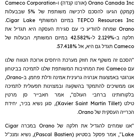
Cameco Corporation
ו-
(אורנו קנדה)
Orano Canada Inc
(קמקו)
הגיעו להסכם לרכישה משותפת של 5% שבבעלות
.
Cigar Lake
במיזם המשותף
TEPCO Resources Inc
כי עם סגירת העסקה היא תגדיל את
שמחה להודיע
Orano
חלקה ב-2.129% ל-42.582% במיזם המשותף. הבעלות של
תגדל גם היא, אל 57.418%.
Cameco
"הסכם זה משקף את חוזק מערכת היחסים ארוכת הטווח שלנו
ואת המחויבות המשותפת שלנו לתמיכה בביטחון
Cameco
עם
,
Orano
אנרגטי באמצעות אנרגיה גרעינית אמינה ודלת פחמן. ב-
אנו ממשיכים להתמקד בהשקעה ובמצוינות תפעולית לתמיכה
בלקוחותינו ברחבי העולם", אמר חאבייר סן מרטין
, סגן נשיא בכיר, יחידת
)
Xavier Saint Martin Tillet
(
טילט
.
Orano
הכרייה העסקית של
Cigar
במכרה
Orano
"אנו שמחים להגדיל את חלקה של
, נשיא ומנכ"ל
)
Pascal Bastien
(
אמר פסקל בסטיאן
",
Lake