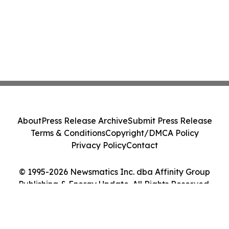
About
Press Release Archive
Submit Press Release
Terms & Conditions
Copyright/DMCA Policy
Privacy Policy
Contact
© 1995-2026 Newsmatics Inc. dba Affinity Group
Publishing & Energy Update. All Rights Reserved.
Cookie Settings / Your Privacy Choices